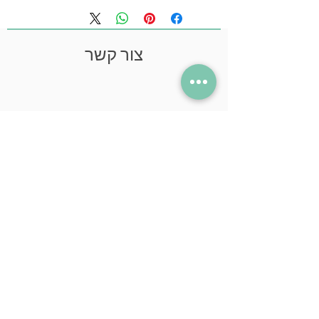
צור קשר
054-563-3978
neil@neilstudio.com
קיבוץ תובל,
2013600
עקבו אחרי ברשת