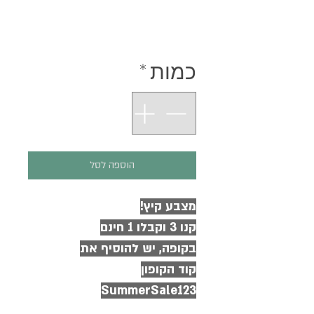
מחיר
כמות
*
הוספה לסל
מצבע קיץ!
קנו 3 וקבלו 1 חינם
בקופה, יש להוסיף את
קוד הקופון
SummerSale123