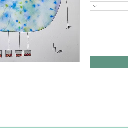
הדפסה על נייר 300 ג'.
גודל: 210/297 מ"מ.
(הציור המקורי: דיו , צבעי מים)