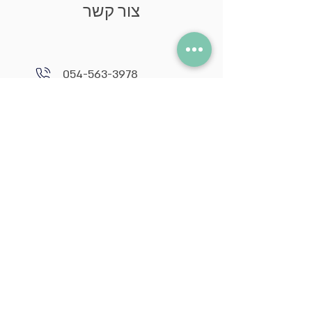
צור קשר
054-563-3978
neil@neilstudio.com
קיבוץ תובל,
2013600
עקבו אחרי ברשת