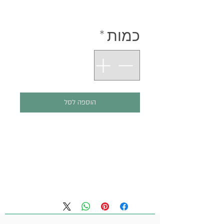
מחיר
כמות
*
הוספה לסל
הדפסה על נייר 300 ג'.
גודל: 210/297 מ"מ.
(הציור המקורי: דיו , צבעי
פסטל)